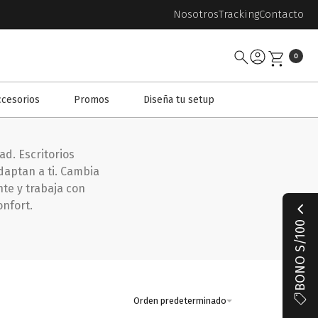
Nosotros
Tracking
Contacto
0
ccesorios
Promos
Diseña tu setup
ad. Escritorios
daptan a ti. Cambia
nte y trabaja con
onfort.
BONO S/100
Orden predeterminado