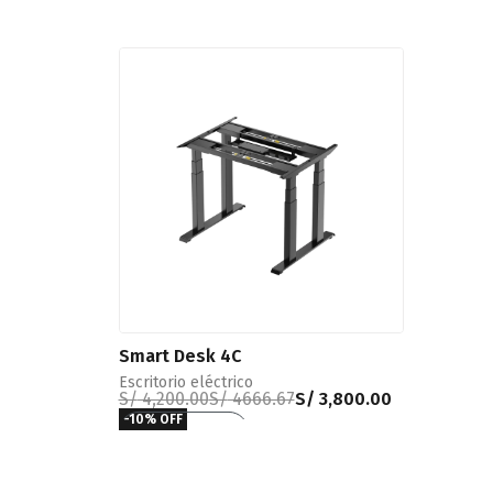
Smart Desk 4C
Escritorio eléctrico
S/
4,200.00
S/
4666.67
S/
3,800.00
-10% OFF
Añadir al carrito
QUICKVIEW