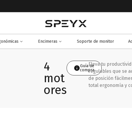
rgonómicas
Encimeras
Soporte de monitor
A
4
Eleva tu productivid
Guía de
compra
regulables que se a
mot
de posición fácilme
total ergonomía y c
ores