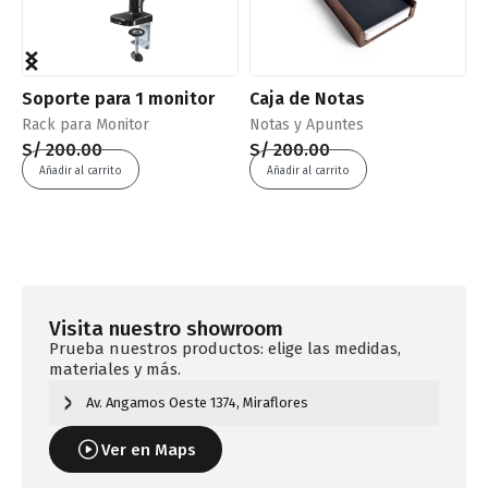
Soporte para 1 monitor
Caja de Notas
S
Rack para Monitor
Notas y Apuntes
S
S/
200.00
S/
200.00
S
Añadir al carrito
Añadir al carrito
Visita nuestro showroom
Prueba nuestros productos: elige las medidas,
materiales y más.
Av. Angamos Oeste 1374, Miraflores
Ver en Maps