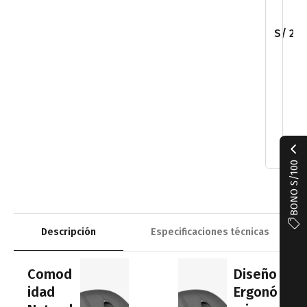
v
g
e
it
e
S/
281
c
h
E
r
g
o
K
8
6
0
S/
BONO S/100
Descripción
Especificaciones técnicas
Comod
Diseño
idad
Ergonó