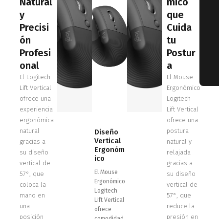
Natural
mico
y
que
Precisi
Cuida
ón
tu
Profesi
Postur
onal
a
El Logitech
El Mouse
Lift Vertical
Ergonómico
ofrece una
Logitech
experiencia
Lift Vertical
ergonómica
ofrece una
natural
postura
Diseño
Vertical
gracias a
natural y
Ergonóm
su diseño
relajada
ico
vertical de
gracias a
El Mouse
57°, que
su diseño
Ergonómico
coloca la
vertical de
Logitech
mano en
57°, que
Lift Vertical
una
reduce la
ofrece
posición
presión en
comodidad