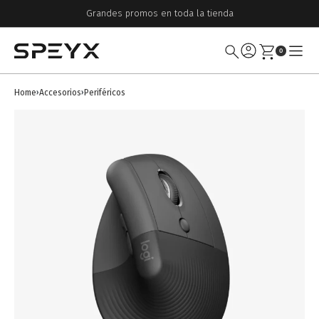
Grandes promos en toda la tienda
0
Home
Accesorios
Periféricos
›
›