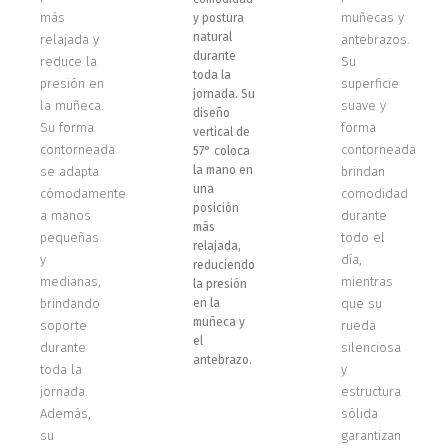
más
muñecas y
y postura
natural
relajada y
antebrazos.
durante
reduce la
Su
toda la
presión en
superficie
jornada. Su
la muñeca.
suave y
diseño
Su forma
forma
vertical de
contorneada
contorneada
57° coloca
la mano en
se adapta
brindan
una
cómodamente
comodidad
posición
a manos
durante
más
pequeñas
todo el
relajada,
y
día,
reduciendo
medianas,
mientras
la presión
brindando
en la
que su
muñeca y
soporte
rueda
el
durante
silenciosa
antebrazo.
toda la
y
jornada.
estructura
Además,
sólida
su
garantizan