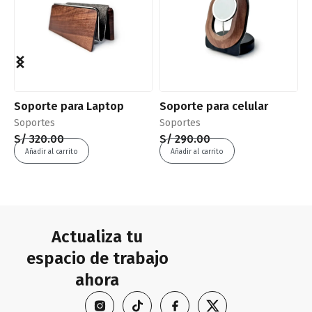
Soporte para Laptop
Soporte para celular
S
Soportes
Soportes
S
S/
320.00
S/
290.00
S
Añadir al carrito
Añadir al carrito
Actualiza tu
espacio de trabajo
ahora