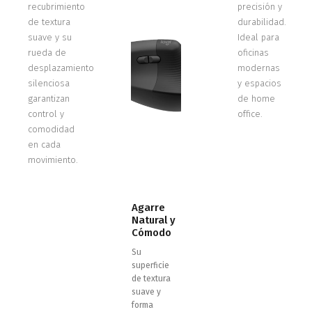
recubrimiento
precisión y
de textura
durabilidad.
suave y su
Ideal para
rueda de
oficinas
desplazamiento
modernas
silenciosa
y espacios
garantizan
de home
control y
office.
comodidad
en cada
movimiento.
Agarre
Natural y
Cómodo
Su
superficie
de textura
suave y
forma