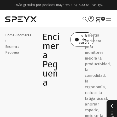
Grandes promos en toda la tienda
0
Enci
Nuestra
Home
›
Encimeras
Guía
de
encimera
›
mer
compra
para
Encimera
a
monitores
Pequeña
mejora la
Peq
productividad,
la
ueñ
comodidad,
a
la
ergonomía,
reduce la
fatiga visual,
ahorrar
espacio,
mejorar la