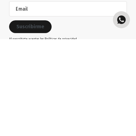
Email
(Obligatorio)
Al suscribirte aceptas las
Políticas de privacidad.
Nosotros
Tracking
Tienda
FAQ’s
Diseña tu
Políticas de privacidad
setup
Términos y condiciones
Blog
Contacto