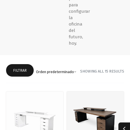
para
configurar
la
oficina
del
futuro,
hoy.
FILTRAR
SHOWING ALL 15 RESULTS
Orden predeterminado