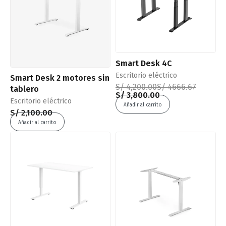
-10% OFF
Smart Desk 4C
Escritorio eléctrico
Smart Desk 2 motores sin
S/
4,200.00
S/
4666.67
tablero
S/
3,800.00
Escritorio eléctrico
Añadir al carrito
S/
2,100.00
Añadir al carrito