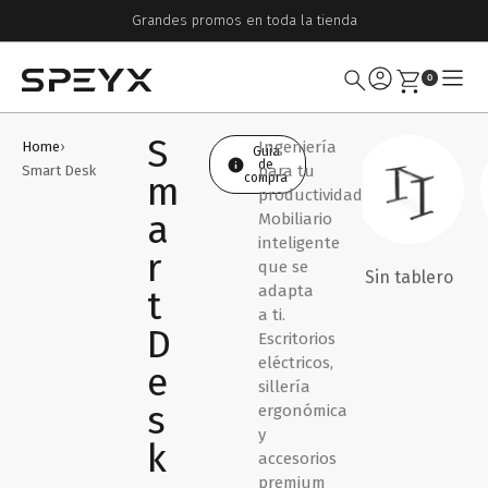
Grandes promos en toda la tienda
0
S
Ingeniería
Home
›
Guía
de
para tu
Smart Desk
m
compra
productividad.
a
Mobiliario
inteligente
r
que se
Combos y sets
1 motor
Sin tablero
2
adapta
t
a ti.
D
Escritorios
eléctricos,
e
sillería
s
ergonómica
y
k
accesorios
premium