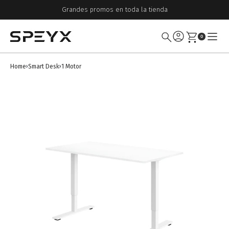
Grandes promos en toda la tienda
0
Home
Smart Desk
1 Motor
›
›