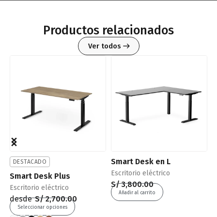
Productos relacionados
Ver todos
Smart Desk en L
S
DESTACADO
Escritorio eléctrico
E
Smart Desk Plus
S/
3,800.00
S
Escritorio eléctrico
Añadir al carrito
desde
S/
2,700.00
Seleccionar opciones