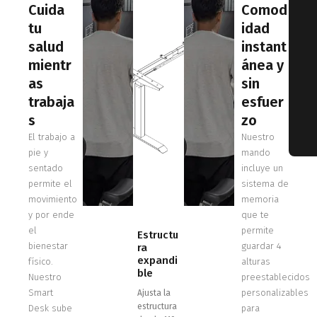
Cuida
Comod
tu
idad
salud
instant
mientr
ánea y
as
sin
trabaja
esfuer
s
zo
El trabajo a
Nuestro
pie y
mando
sentado
incluye un
permite el
sistema de
movimiento
memoria
y por ende
que te
el
permite
Estructu
bienestar
guardar 4
ra
expandi
físico.
alturas
ble
Nuestro
preestablecidos
Smart
personalizables
Ajusta la
estructura
Desk sube
para