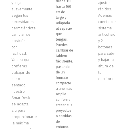
desde 110
y baja
ajustes
hasta 160
suavemente
rápidos.
cm de
según tus
Además
largo y
necesidades,
cuenta con
adáptala
permitiéndote
sistema
al espacio
que
cambiar de
anticolisión
tengas.
posición
y 2
Puedes
con
botones
cambiar de
facilidad.
para subir
tablero
Ya sea que
y bajar la
fácilmente,
prefieras
altura de
pasando
trabajar de
de un
tu
formato
pie o
escritorio
compacto
sentado,
a uno más
nuestro
amplio
SmartDesk
conforme
se adapta
crecen tus
a ti para
proyectos
o cambias
proporcionarte
de
la máxima
entorno.