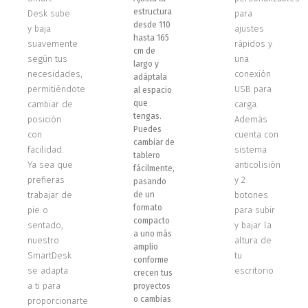
estructura
Desk sube
para
desde 110
y baja
ajustes
hasta 165
suavemente
rápidos y
cm de
según tus
una
largo y
necesidades,
conexión
adáptala
permitiéndote
USB para
al espacio
que
cambiar de
carga.
tengas.
posición
Además
Puedes
con
cuenta con
cambiar de
facilidad.
sistema
tablero
Ya sea que
anticolisión
fácilmente,
prefieras
y 2
pasando
trabajar de
de un
botones
formato
pie o
para subir
compacto
sentado,
y bajar la
a uno más
nuestro
altura de
amplio
SmartDesk
tu
conforme
se adapta
escritorio
crecen tus
a ti para
proyectos
o cambias
proporcionarte