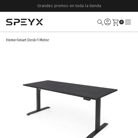
Grandes promos en toda la tienda
0
Home
Smart Desk
1 Motor
›
›