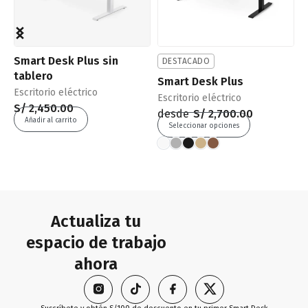
Smart Desk Plus sin
S
DESTACADO
tablero
E
Smart Desk Plus
Escritorio eléctrico
S
Escritorio eléctrico
S/
2,450.00
desde
S/
2,700.00
Añadir al carrito
Seleccionar opciones
Actualiza tu
espacio de trabajo
ahora