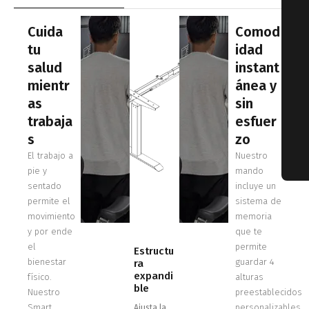
Cuida
Comod
tu
idad
salud
instant
mientr
ánea y
as
sin
trabaja
esfuer
s
zo
El trabajo a
Nuestro
pie y
mando
sentado
incluye un
permite el
sistema de
movimiento
memoria
y por ende
que te
el
permite
Estructu
bienestar
guardar 4
ra
expandi
físico.
alturas
ble
Nuestro
preestablecidos
Smart
personalizables
Ajusta la