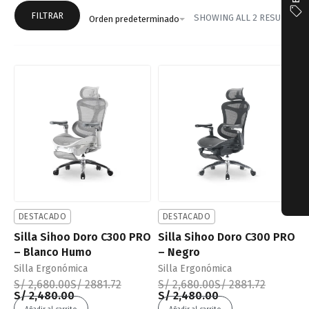
FILTRAR
SHOWING ALL 2 RESULTS
Orden predeterminado
-7% OFF
-7% OFF
DESTACADO
DESTACADO
Silla Sihoo Doro C300 PRO
Silla Sihoo Doro C300 PRO
– Blanco Humo
– Negro
Silla Ergonómica
Silla Ergonómica
S/
2,680.00
S/
2881.72
S/
2,680.00
S/
2881.72
S/
2,480.00
S/
2,480.00