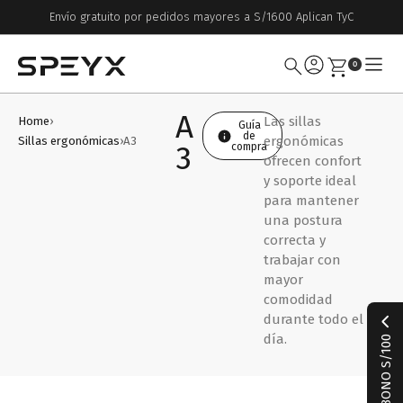
Envío gratuito por pedidos mayores a S/1600 Aplican TyC
0
A
Las sillas
Home
›
Guía
de
ergonómicas
Sillas ergonómicas
›
A3
3
compra
ofrecen confort
y soporte ideal
para mantener
una postura
correcta y
trabajar con
mayor
comodidad
durante todo el
día.
BONO S/100