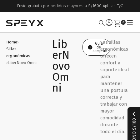
Envío gratuito por pedidos mayores a S/1600 Aplican TyC
0
Lib
Las sillas
Home
›
Guía
de
ergonómicas
Sillas
erN
compra
ofrecen
ergonómicas
ovo
confort y
›
LiberNovo Omni
soporte ideal
Om
para
mantener
ni
una postura
correcta y
trabajar con
mayor
comodidad
BONO S/100
durante
todo el día.