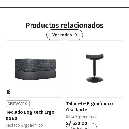
Productos relacionados
Ver todos
Taburete Ergonómico
DESTACADO
Oscilante
Teclado Logitech Ergo
S
Silla Ergonómica
K860
E
S/
620.00
Teclado Ergonómico
d
Añadir al carrito