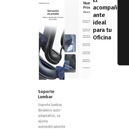
El
acompañ
ante
ideal
para tu
Oficina
Soporte
Lumbar
Soporte lumbar
dinámico auto-
adaptativo, se
ajusta
automáticamente