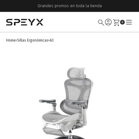
Grandes promos en toda la tienda
0
Home
Sillas Ergonómicas
A3
›
›