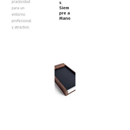
practicidad
s
Siem
para un
pre a
entorno
Mano
profesional
y atractivo.