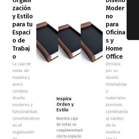
Organi
Diseño
zación
Moder
y Estilo
no
para tu
para
Espaci
Oficina
o de
s y
Trabaj
Home
o
Office
La caja de
Destaca
notas de
por su
madera y
diseño
acero
minimalista
combina
y
diseño
materiales
Inspira
Orden y
moderno y
premium,
Estilo
funcionalidad,
combinando
convirtiéndose
la calidez
Nuestra caja
de notas se
en el
de la
complementará
organizador
madera
con tu espacio
de
con la