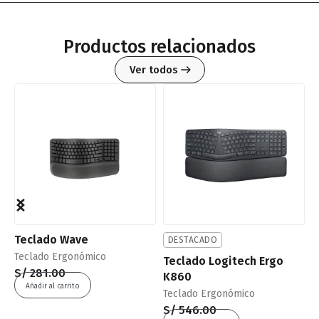
Productos relacionados
Ver todos
Teclado Wave
S
DESTACADO
Teclado Ergonómico
S
Teclado Logitech Ergo
S/
281.00
S
K860
Añadir al carrito
Teclado Ergonómico
S/
546.00