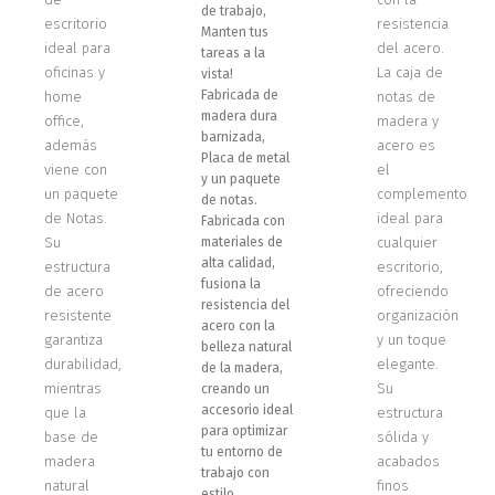
de trabajo,
escritorio
resistencia
Manten tus
ideal para
del acero.
tareas a la
oficinas y
La caja de
vista!
Fabricada de
home
notas de
madera dura
office,
madera y
barnizada,
además
acero es
Placa de metal
viene con
el
y un paquete
un paquete
complemento
de notas.
de Notas.
ideal para
Fabricada con
Su
materiales de
cualquier
alta calidad,
estructura
escritorio,
fusiona la
de acero
ofreciendo
resistencia del
resistente
organización
acero con la
garantiza
y un toque
belleza natural
durabilidad,
elegante.
de la madera,
mientras
Su
creando un
accesorio ideal
que la
estructura
para optimizar
base de
sólida y
tu entorno de
madera
acabados
trabajo con
natural
finos
estilo.