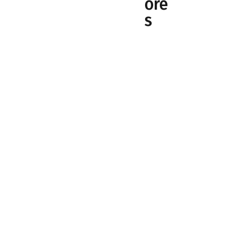
ore
s