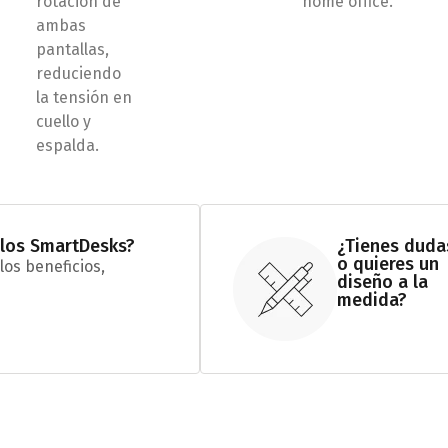
rotación de
home office.
ambas
pantallas,
reduciendo
la tensión en
cuello y
espalda.
 los SmartDesks?
¿Tienes duda
o quieres un
los beneficios,
diseño a la
medida?