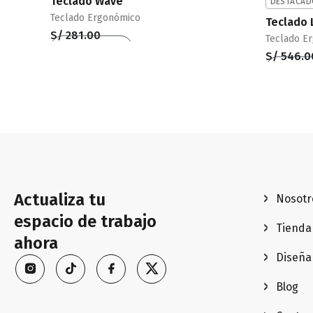
Teclado Wave
DESTACAD
Teclado Ergonómico
Teclado 
S/
281.00
Teclado E
Añadir al carrito
QUICKVIEW
S/
546.0
Añadir al 
Actualiza tu
Nosotr
espacio de trabajo
Tienda
ahora
Diseña
Blog