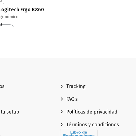
O
Logitech Ergo K860
rgonómico
0
carrito
QUICKVIEW
os
Tracking
FAQ’s
 tu setup
Políticas de privacidad
Términos y condiciones