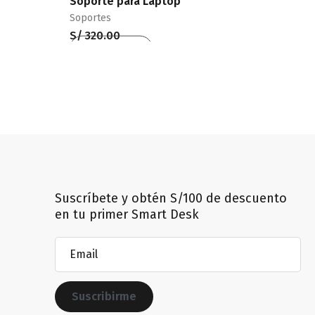
Soporte para Laptop
Sopor
Soportes
Sopor
S/
320.00
S/
29
Añadir al carrito
Añadi
QUICKVIEW
Suscríbete y obtén S/100 de descuento
en tu primer Smart Desk
Email
(Obligatorio)