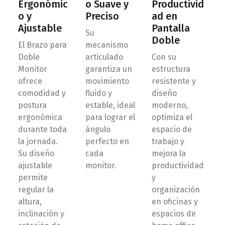
Ergonómic
o Suave y
Productivid
o y
Preciso
ad en
Ajustable
Pantalla
Su
Doble
El Brazo para
mecanismo
Doble
articulado
Con su
Monitor
garantiza un
estructura
ofrece
movimiento
resistente y
comodidad y
fluido y
diseño
postura
estable, ideal
moderno,
ergonómica
para lograr el
optimiza el
durante toda
ángulo
espacio de
la jornada.
perfecto en
trabajo y
Su diseño
cada
mejora la
ajustable
monitor.
productividad
permite
y
regular la
organización
altura,
en oficinas y
inclinación y
espacios de