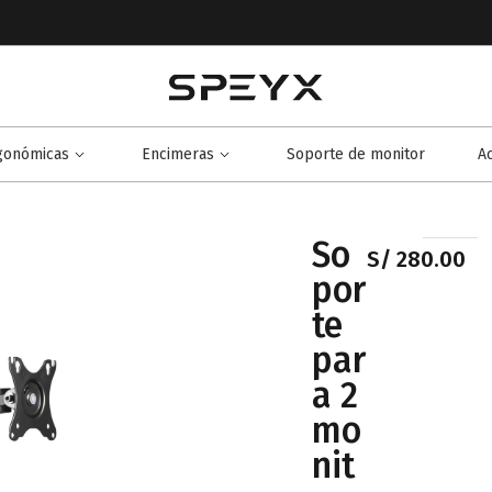
rgonómicas
Encimeras
Soporte de monitor
A
So
S/
280.00
por
te
par
a 2
mo
nit