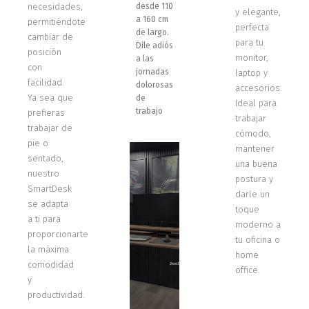
necesidades,
desde 110
y elegante,
a 160 cm
permitiéndote
perfecta
de largo.
cambiar de
para tu
Dile adiós
posición
monitor,
a las
con
jornadas
laptop y
facilidad.
dolorosas
accesorios.
Ya sea que
de
Ideal para
trabajo
prefieras
trabajar
trabajar de
cómodo,
pie o
mantener
sentado,
una buena
nuestro
postura y
SmartDesk
darle un
se adapta
toque
a ti para
moderno a
proporcionarte
tu oficina o
la máxima
home
comodidad
office.
y
productividad.