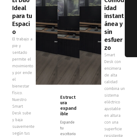
El Duo
Comod
Ideal
idad
para tu
instant
Espaci
ánea y
o
sin
esfuer
El trabajo a
pie y
zo
sentado
Smart
permite el
Desk con
movimiento
encimera
y por ende
de alta
el
calidad
bienestar
combina un
físico.
sistema
Estruct
Nuestro
eléctrico
ura
Smart
expand
ajustable
Desk sube
ible
en altura
y baja
con una
Expande
suavemente
tu
superficie
según tus
escritorio
resistente