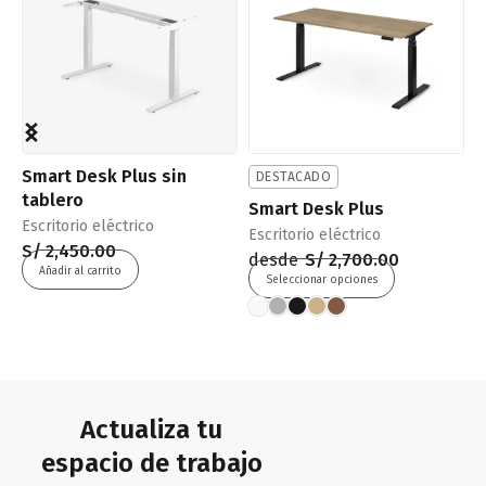
Smart Desk Plus sin
S
DESTACADO
tablero
t
Smart Desk Plus
Escritorio eléctrico
E
Escritorio eléctrico
S/
2,450.00
S
desde
S/
2,700.00
Añadir al carrito
Seleccionar opciones
Actualiza tu
espacio de trabajo