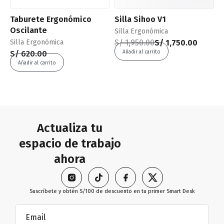
-10% OFF
1
Taburete Ergonómico
Silla Sihoo V1
Oscilante
Silla Ergonómica
S
Silla Ergonómica
S/
1,950.00
S/
1,750.00
–
Añadir al carrito
S/
620.00
S
Añadir al carrito
S
Actualiza tu
espacio de trabajo
ahora
Suscríbete y obtén S/100 de descuento en tu primer Smart Desk
Email
(Obligatorio)