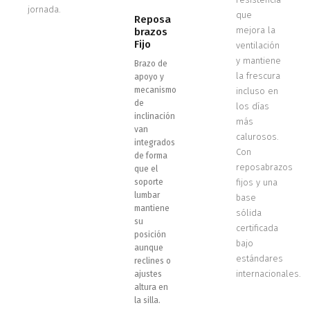
jornada.
que
Reposa
mejora la
brazos
Fijo
ventilación
y mantiene
Brazo de
la frescura
apoyo y
mecanismo
incluso en
de
los días
inclinación
más
van
calurosos.
integrados
Con
de forma
reposabrazos
que el
soporte
fijos y una
lumbar
base
mantiene
sólida
su
certificada
posición
bajo
aunque
estándares
reclines o
internacionales.
ajustes
altura en
la silla.