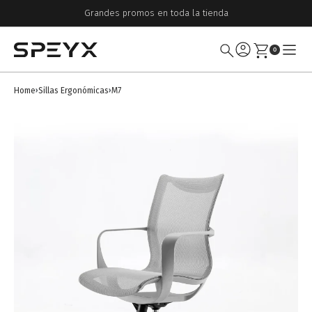
Grandes promos en toda la tienda
0
Home
Sillas Ergonómicas
M7
›
›