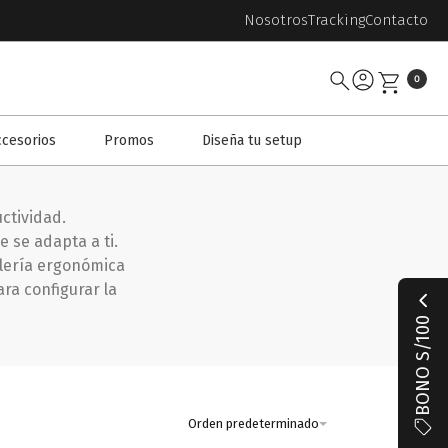
Nosotros
Tracking
Contacto
0
ccesorios
Promos
Diseña tu setup
ctividad.
e se adapta a ti.
illería ergonómica
ra configurar la
BONO S/100
Orden predeterminado