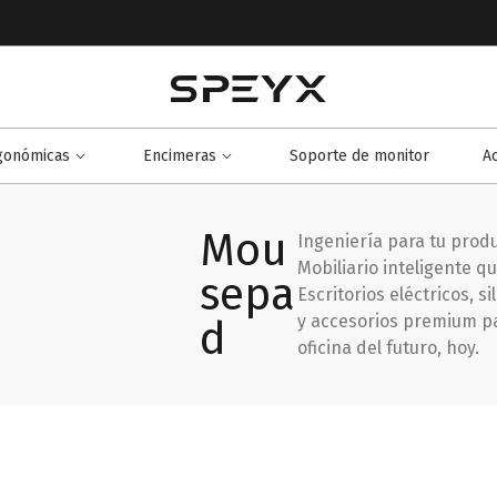
rgonómicas
Encimeras
Soporte de monitor
A
Mou
Ingeniería para tu produ
Mobiliario inteligente qu
sepa
Escritorios eléctricos, s
y accesorios premium pa
d
oficina del futuro, hoy.