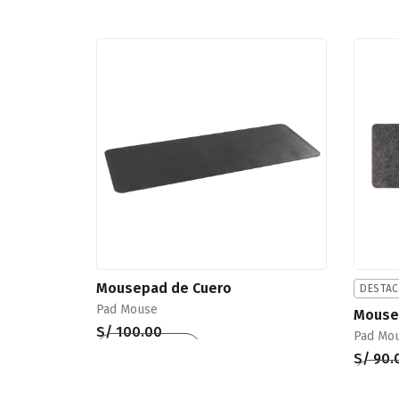
Mousepad de Cuero
DESTA
Pad Mouse
Mousep
S/
100.00
Pad Mo
Añadir al carrito
QUICKVIEW
S/
90.
Añadir