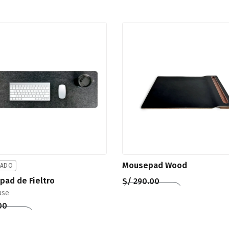
Mousepad Wood
CADO
ad de Fieltro
S/
290.00
Añadir al carrito
use
QUICKVIEW
00
 al carrito
QUICKVIEW